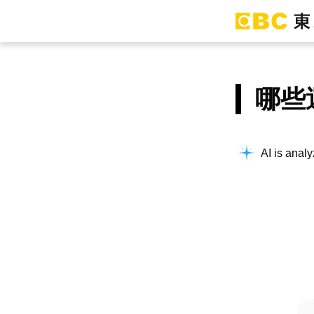
哪些
AI is analy