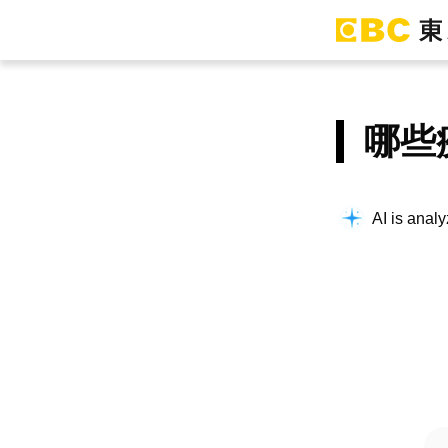
哪些
AI is analy