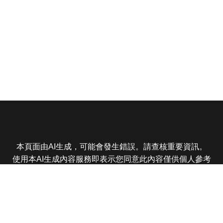
本頁面由AI生成，可能會發生錯誤。請查核重要資訊。
使用本AI生成內容服務即表示您同意此內容僅供個人參考
非商業用途，任何轉載分享皆不得違反法律或侵犯智慧財
產權，且您了解輸出內容可能不準確，所有爭議東森娛樂
保有最終解釋權