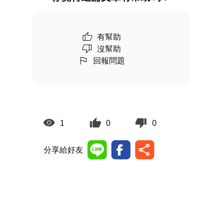
有幫助
沒幫助
回報問題
1
0
0
分享給好友