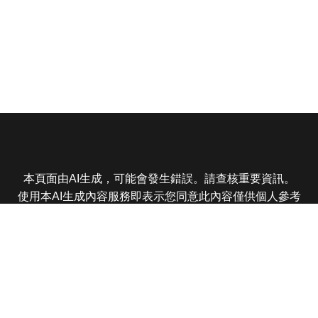
本頁面由AI生成，可能會發生錯誤。請查核重要資訊。
使用本AI生成內容服務即表示您同意此內容僅供個人參考
非商業用途，任何轉載分享皆不得違反法律或侵犯智慧財
產權，且您了解輸出內容可能不準確，所有爭議東森娛樂
保有最終解釋權
東森電視 版權所有 © 2025 EBC All Rights Reserved.
|
隱
私權政策