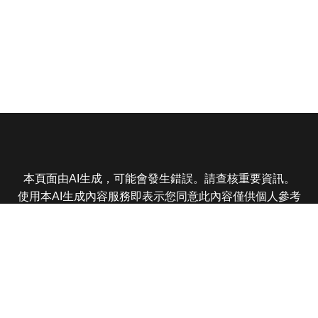
本頁面由AI生成，可能會發生錯誤。請查核重要資訊。
使用本AI生成內容服務即表示您同意此內容僅供個人參考
非商業用途，任何轉載分享皆不得違反法律或侵犯智慧財
產權，且您了解輸出內容可能不準確，所有爭議東森娛樂
保有最終解釋權
東森電視 版權所有 © 2025 EBC All Rights Reserved.
|
隱
私權政策