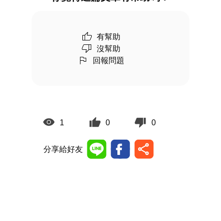
有幫助
沒幫助
回報問題
1
0
0
分享給好友