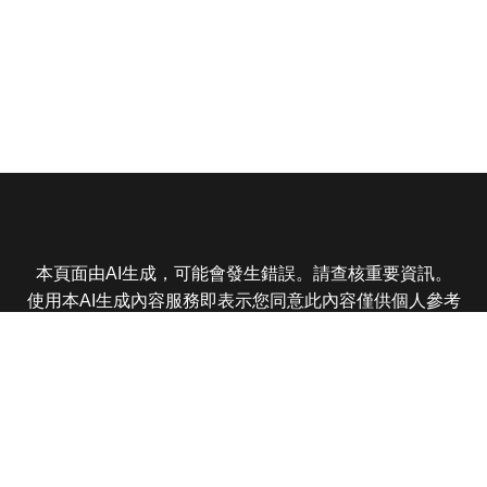
本頁面由AI生成，可能會發生錯誤。請查核重要資訊。
使用本AI生成內容服務即表示您同意此內容僅供個人參考
非商業用途，任何轉載分享皆不得違反法律或侵犯智慧財
產權，且您了解輸出內容可能不準確，所有爭議東森娛樂
保有最終解釋權
東森電視 版權所有 © 2025 EBC All Rights Reserved.
|
隱
私權政策