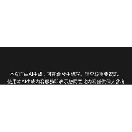
本頁面由AI生成，可能會發生錯誤。請查核重要資訊。
使用本AI生成內容服務即表示您同意此內容僅供個人參考
非商業用途，任何轉載分享皆不得違反法律或侵犯智慧財
產權，且您了解輸出內容可能不準確，所有爭議東森娛樂
保有最終解釋權
東森電視 版權所有 © 2025 EBC All Rights Reserved.
|
隱
私權政策