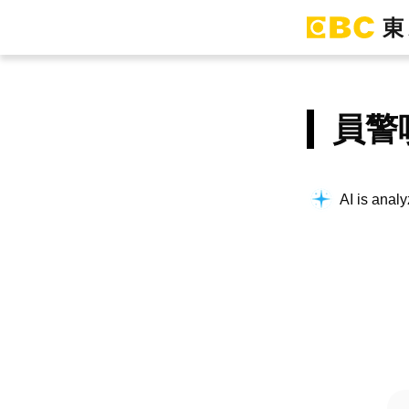
員警
AI is analy