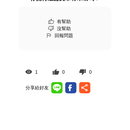
有幫助
沒幫助
回報問題
1
0
0
分享給好友