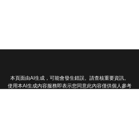
本頁面由AI生成，可能會發生錯誤。請查核重要資訊。
使用本AI生成內容服務即表示您同意此內容僅供個人參考
非商業用途，任何轉載分享皆不得違反法律或侵犯智慧財
產權，且您了解輸出內容可能不準確，所有爭議東森娛樂
保有最終解釋權
東森電視 版權所有 © 2025 EBC All Rights Reserved.
|
隱
私權政策