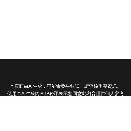
本頁面由AI生成，可能會發生錯誤。請查核重要資訊。
使用本AI生成內容服務即表示您同意此內容僅供個人參考
非商業用途，任何轉載分享皆不得違反法律或侵犯智慧財
產權，且您了解輸出內容可能不準確，所有爭議東森娛樂
保有最終解釋權