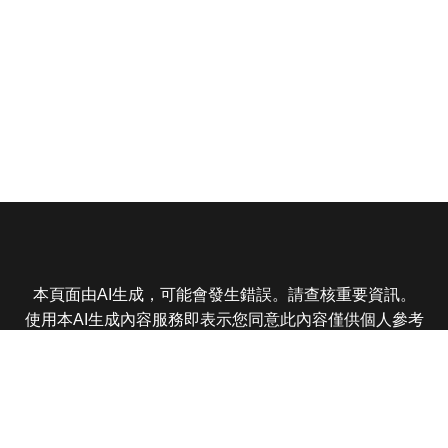
本頁面由AI生成，可能會發生錯誤。請查核重要資訊。
使用本AI生成內容服務即表示您同意此內容僅供個人參考
非商業用途，任何轉載分享皆不得違反法律或侵犯智慧財
產權，且您了解輸出內容可能不準確，所有爭議東森娛樂
保有最終解釋權