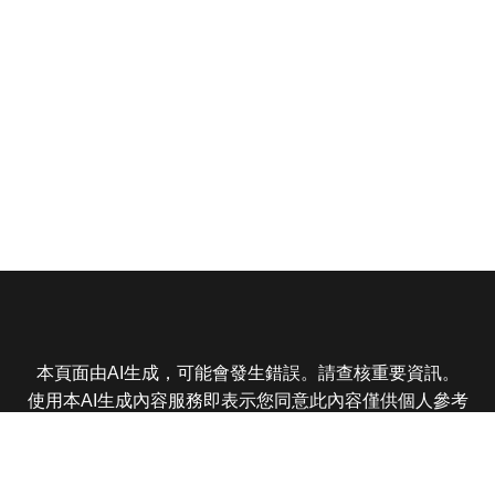
本頁面由AI生成，可能會發生錯誤。請查核重要資訊。
使用本AI生成內容服務即表示您同意此內容僅供個人參考
非商業用途，任何轉載分享皆不得違反法律或侵犯智慧財
產權，且您了解輸出內容可能不準確，所有爭議東森娛樂
保有最終解釋權