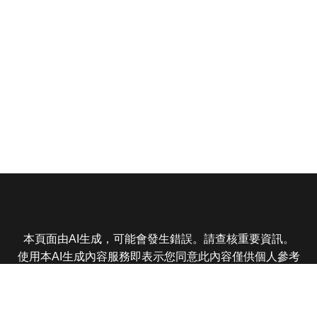
本頁面由AI生成，可能會發生錯誤。請查核重要資訊。
使用本AI生成內容服務即表示您同意此內容僅供個人參考
非商業用途，任何轉載分享皆不得違反法律或侵犯智慧財
產權，且您了解輸出內容可能不準確，所有爭議東森娛樂
保有最終解釋權