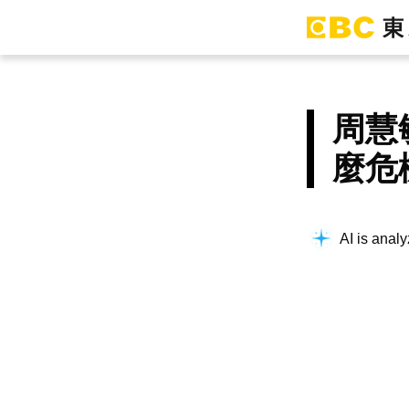
周慧
麼危
AI is analy