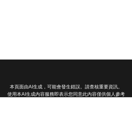
本頁面由AI生成，可能會發生錯誤。請查核重要資訊。
使用本AI生成內容服務即表示您同意此內容僅供個人參考
非商業用途，任何轉載分享皆不得違反法律或侵犯智慧財
產權，且您了解輸出內容可能不準確，所有爭議東森娛樂
保有最終解釋權