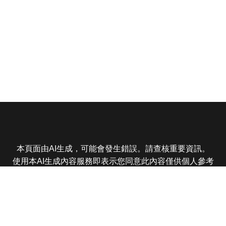
本頁面由AI生成，可能會發生錯誤。請查核重要資訊。
使用本AI生成內容服務即表示您同意此內容僅供個人參考
非商業用途，任何轉載分享皆不得違反法律或侵犯智慧財
產權，且您了解輸出內容可能不準確，所有爭議東森娛樂
保有最終解釋權