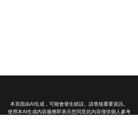
本頁面由AI生成，可能會發生錯誤。請查核重要資訊。
使用本AI生成內容服務即表示您同意此內容僅供個人參考
非商業用途，任何轉載分享皆不得違反法律或侵犯智慧財
產權，且您了解輸出內容可能不準確，所有爭議東森娛樂
保有最終解釋權