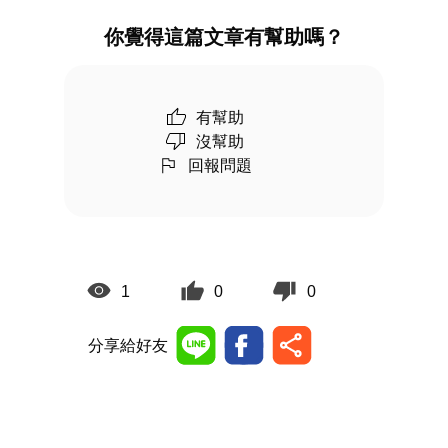
你覺得這篇文章有幫助嗎？
有幫助
沒幫助
回報問題
1
0
0
分享給好友