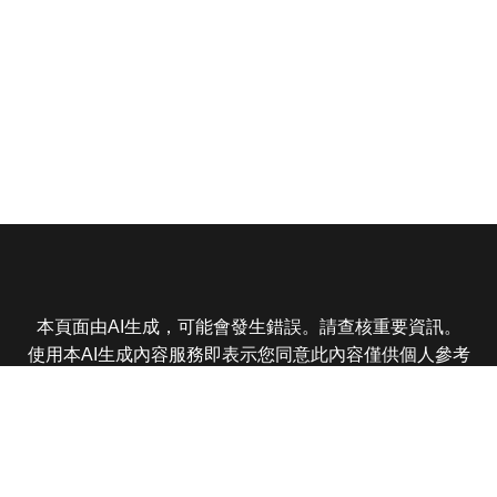
本頁面由AI生成，可能會發生錯誤。請查核重要資訊。
使用本AI生成內容服務即表示您同意此內容僅供個人參考
非商業用途，任何轉載分享皆不得違反法律或侵犯智慧財
產權，且您了解輸出內容可能不準確，所有爭議東森娛樂
保有最終解釋權