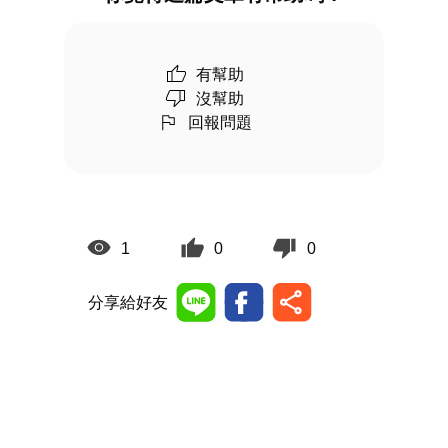
有幫助
沒幫助
回報問題
1
0
0
分享給好友