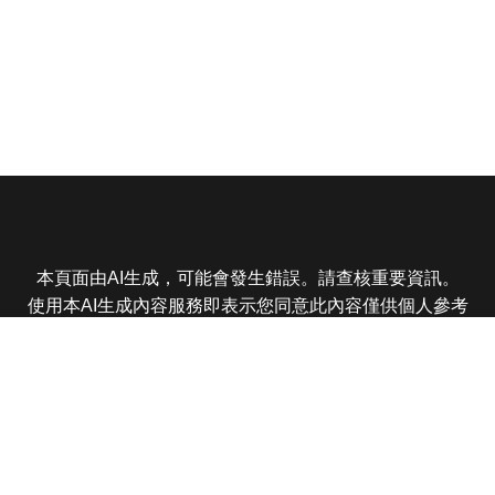
本頁面由AI生成，可能會發生錯誤。請查核重要資訊。
使用本AI生成內容服務即表示您同意此內容僅供個人參考
非商業用途，任何轉載分享皆不得違反法律或侵犯智慧財
產權，且您了解輸出內容可能不準確，所有爭議東森娛樂
保有最終解釋權
東森電視 版權所有 © 2025 EBC All Rights Reserved.
|
隱
私權政策