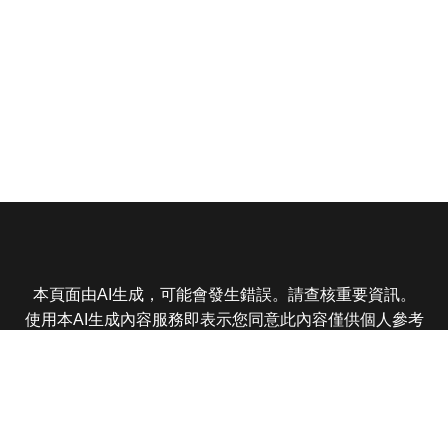
本頁面由AI生成，可能會發生錯誤。請查核重要資訊。
使用本AI生成內容服務即表示您同意此內容僅供個人參考
非商業用途，任何轉載分享皆不得違反法律或侵犯智慧財
產權，且您了解輸出內容可能不準確，所有爭議東森娛樂
保有最終解釋權