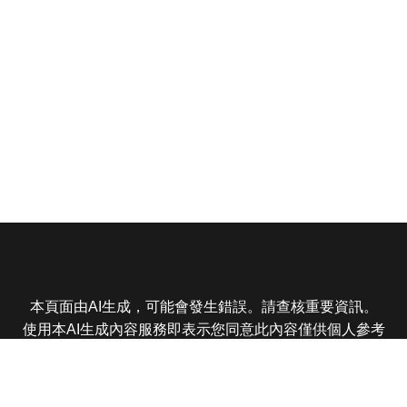
本頁面由AI生成，可能會發生錯誤。請查核重要資訊。
使用本AI生成內容服務即表示您同意此內容僅供個人參考
非商業用途，任何轉載分享皆不得違反法律或侵犯智慧財
產權，且您了解輸出內容可能不準確，所有爭議東森娛樂
保有最終解釋權