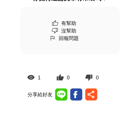
有幫助
沒幫助
回報問題
1
0
0
分享給好友