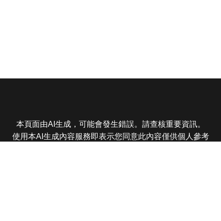
本頁面由AI生成，可能會發生錯誤。請查核重要資訊。
使用本AI生成內容服務即表示您同意此內容僅供個人參考
非商業用途，任何轉載分享皆不得違反法律或侵犯智慧財
產權，且您了解輸出內容可能不準確，所有爭議東森娛樂
保有最終解釋權
東森電視 版權所有 © 2025 EBC All Rights Reserved.
|
隱
私權政策