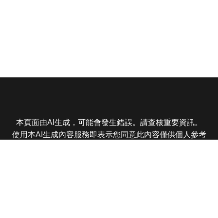
本頁面由AI生成，可能會發生錯誤。請查核重要資訊。
使用本AI生成內容服務即表示您同意此內容僅供個人參考
非商業用途，任何轉載分享皆不得違反法律或侵犯智慧財
產權，且您了解輸出內容可能不準確，所有爭議東森娛樂
保有最終解釋權
東森電視 版權所有 © 2025 EBC All Rights Reserved.
|
隱
私權政策