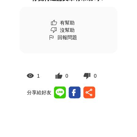
有幫助
沒幫助
回報問題
1
0
0
分享給好友