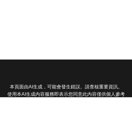
本頁面由AI生成，可能會發生錯誤。請查核重要資訊。
使用本AI生成內容服務即表示您同意此內容僅供個人參考
非商業用途，任何轉載分享皆不得違反法律或侵犯智慧財
產權，且您了解輸出內容可能不準確，所有爭議東森娛樂
保有最終解釋權