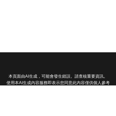
本頁面由AI生成，可能會發生錯誤。請查核重要資訊。
使用本AI生成內容服務即表示您同意此內容僅供個人參考
非商業用途，任何轉載分享皆不得違反法律或侵犯智慧財
產權，且您了解輸出內容可能不準確，所有爭議東森娛樂
保有最終解釋權