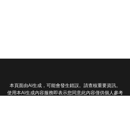
本頁面由AI生成，可能會發生錯誤。請查核重要資訊。
使用本AI生成內容服務即表示您同意此內容僅供個人參考
非商業用途，任何轉載分享皆不得違反法律或侵犯智慧財
產權，且您了解輸出內容可能不準確，所有爭議東森娛樂
保有最終解釋權