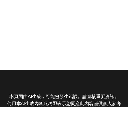
本頁面由AI生成，可能會發生錯誤。請查核重要資訊。
使用本AI生成內容服務即表示您同意此內容僅供個人參考
非商業用途，任何轉載分享皆不得違反法律或侵犯智慧財
產權，且您了解輸出內容可能不準確，所有爭議東森娛樂
保有最終解釋權