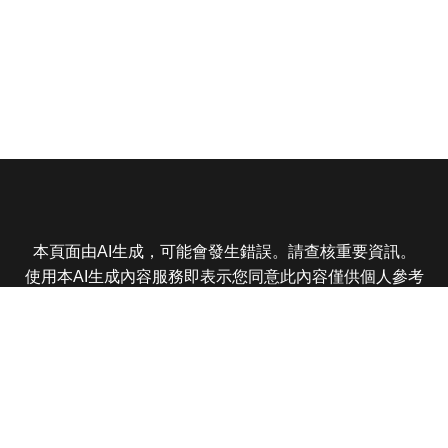
本頁面由AI生成，可能會發生錯誤。請查核重要資訊。
使用本AI生成內容服務即表示您同意此內容僅供個人參考
非商業用途，任何轉載分享皆不得違反法律或侵犯智慧財
產權，且您了解輸出內容可能不準確，所有爭議東森娛樂
保有最終解釋權
東森電視 版權所有 © 2025 EBC All Rights Reserved.
|
隱
私權政策