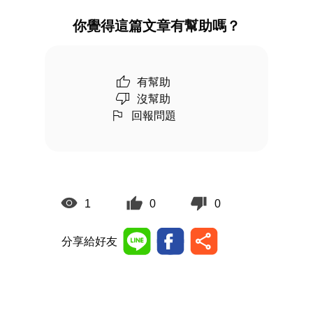
你覺得這篇文章有幫助嗎？
有幫助
沒幫助
回報問題
1
0
0
分享給好友