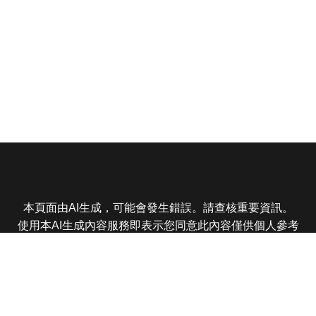
本頁面由AI生成，可能會發生錯誤。請查核重要資訊。
使用本AI生成內容服務即表示您同意此內容僅供個人參考
非商業用途，任何轉載分享皆不得違反法律或侵犯智慧財
產權，且您了解輸出內容可能不準確，所有爭議東森娛樂
保有最終解釋權