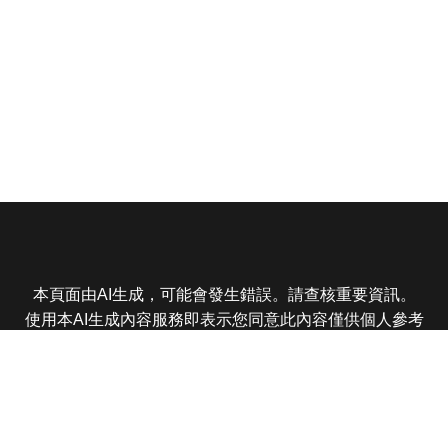
本頁面由AI生成，可能會發生錯誤。請查核重要資訊。
使用本AI生成內容服務即表示您同意此內容僅供個人參考
非商業用途，任何轉載分享皆不得違反法律或侵犯智慧財
產權，且您了解輸出內容可能不準確，所有爭議東森娛樂
保有最終解釋權