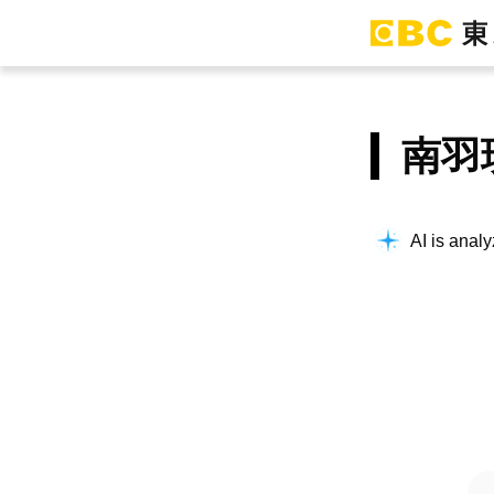
南羽
AI is analy