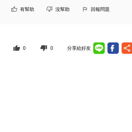
有幫助
沒幫助
回報問題
0
0
分享給好友