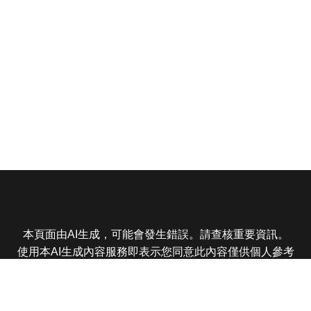
本頁面由AI生成，可能會發生錯誤。請查核重要資訊。
使用本AI生成內容服務即表示您同意此內容僅供個人參考
非商業用途，任何轉載分享皆不得違反法律或侵犯智慧財
產權，且您了解輸出內容可能不準確，所有爭議東森娛樂
保有最終解釋權