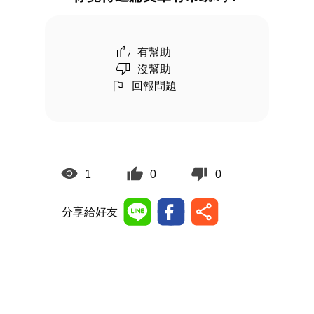
有幫助
沒幫助
回報問題
1
0
0
分享給好友