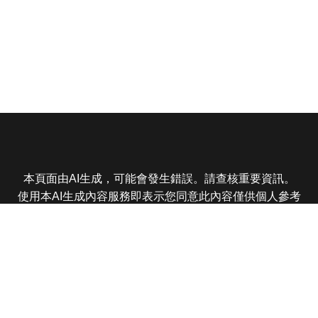
本頁面由AI生成，可能會發生錯誤。請查核重要資訊。
使用本AI生成內容服務即表示您同意此內容僅供個人參考
非商業用途，任何轉載分享皆不得違反法律或侵犯智慧財
產權，且您了解輸出內容可能不準確，所有爭議東森娛樂
保有最終解釋權
東森電視 版權所有 © 2025 EBC All Rights Reserved.
|
隱
私權政策