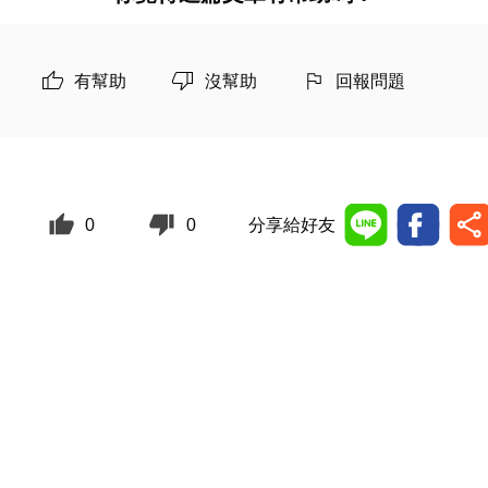
有幫助
沒幫助
回報問題
0
0
分享給好友