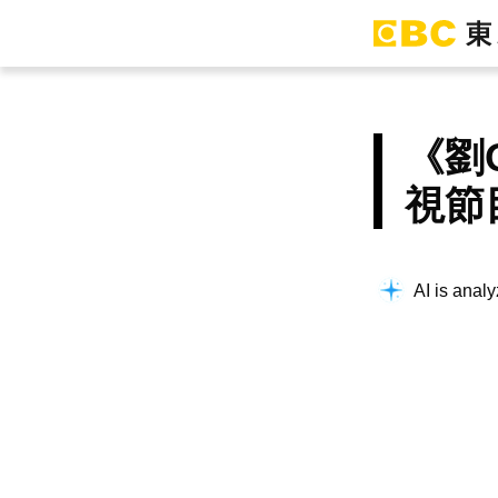
《劉Q
視節
Understand