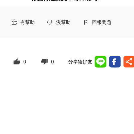
有幫助
沒幫助
回報問題
0
0
分享給好友