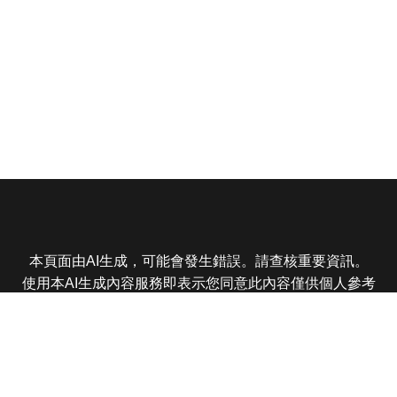
本頁面由AI生成，可能會發生錯誤。請查核重要資訊。
使用本AI生成內容服務即表示您同意此內容僅供個人參考
非商業用途，任何轉載分享皆不得違反法律或侵犯智慧財
產權，且您了解輸出內容可能不準確，所有爭議東森娛樂
保有最終解釋權