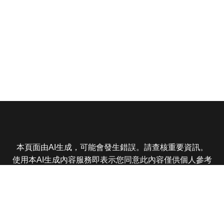
本頁面由AI生成，可能會發生錯誤。請查核重要資訊。
使用本AI生成內容服務即表示您同意此內容僅供個人參考
非商業用途，任何轉載分享皆不得違反法律或侵犯智慧財
產權，且您了解輸出內容可能不準確，所有爭議東森娛樂
保有最終解釋權