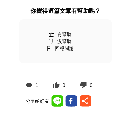
你覺得這篇文章有幫助嗎？
有幫助
沒幫助
回報問題
1
0
0
分享給好友