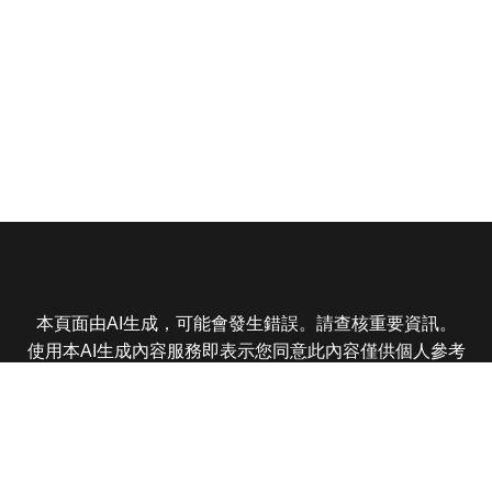
本頁面由AI生成，可能會發生錯誤。請查核重要資訊。
使用本AI生成內容服務即表示您同意此內容僅供個人參考
非商業用途，任何轉載分享皆不得違反法律或侵犯智慧財
產權，且您了解輸出內容可能不準確，所有爭議東森娛樂
保有最終解釋權