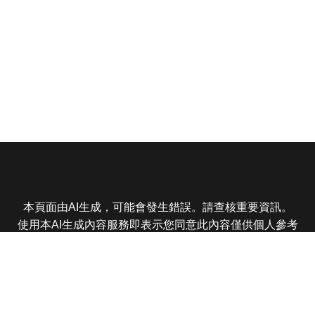
本頁面由AI生成，可能會發生錯誤。請查核重要資訊。
使用本AI生成內容服務即表示您同意此內容僅供個人參考
非商業用途，任何轉載分享皆不得違反法律或侵犯智慧財
產權，且您了解輸出內容可能不準確，所有爭議東森娛樂
保有最終解釋權