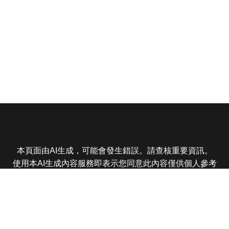
本頁面由AI生成，可能會發生錯誤。請查核重要資訊。
使用本AI生成內容服務即表示您同意此內容僅供個人參考
非商業用途，任何轉載分享皆不得違反法律或侵犯智慧財
產權，且您了解輸出內容可能不準確，所有爭議東森娛樂
保有最終解釋權