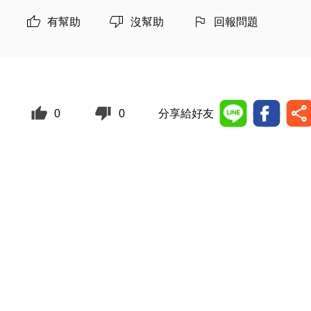
有幫助
沒幫助
回報問題
0
0
分享給好友