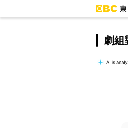
劇組
AI is analy