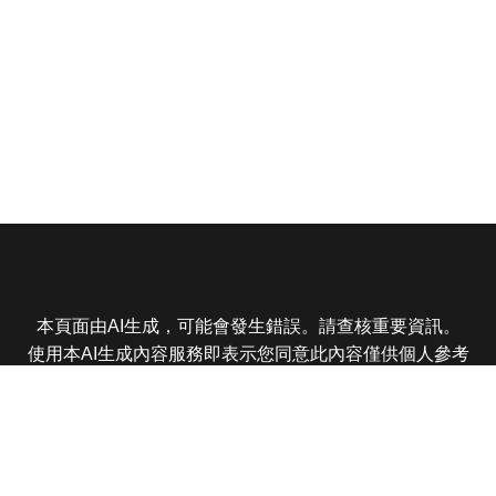
本頁面由AI生成，可能會發生錯誤。請查核重要資訊。
使用本AI生成內容服務即表示您同意此內容僅供個人參考
非商業用途，任何轉載分享皆不得違反法律或侵犯智慧財
產權，且您了解輸出內容可能不準確，所有爭議東森娛樂
保有最終解釋權