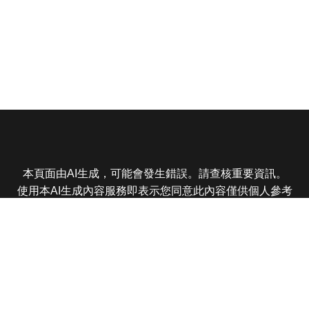
本頁面由AI生成，可能會發生錯誤。請查核重要資訊。
使用本AI生成內容服務即表示您同意此內容僅供個人參考
非商業用途，任何轉載分享皆不得違反法律或侵犯智慧財
產權，且您了解輸出內容可能不準確，所有爭議東森娛樂
保有最終解釋權
東森電視 版權所有 © 2025 EBC All Rights Reserved.
|
隱
私權政策