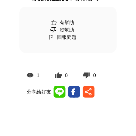
有幫助
沒幫助
回報問題
1
0
0
分享給好友