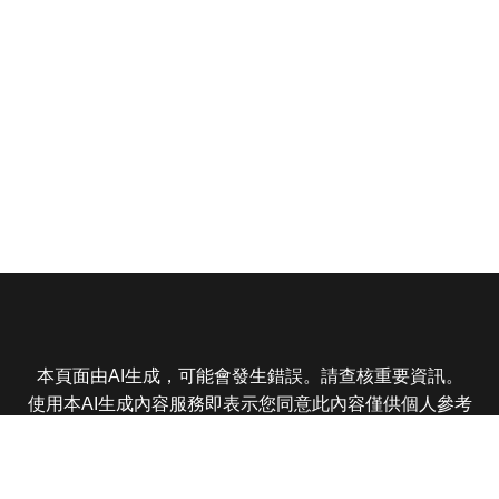
本頁面由AI生成，可能會發生錯誤。請查核重要資訊。
使用本AI生成內容服務即表示您同意此內容僅供個人參考
非商業用途，任何轉載分享皆不得違反法律或侵犯智慧財
產權，且您了解輸出內容可能不準確，所有爭議東森娛樂
保有最終解釋權