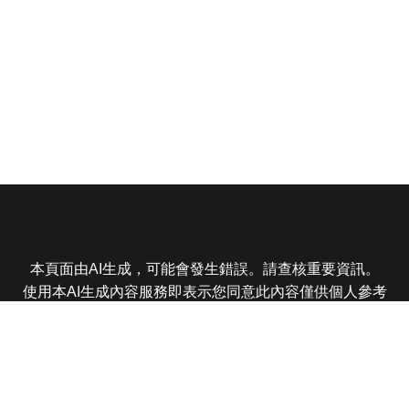
本頁面由AI生成，可能會發生錯誤。請查核重要資訊。
使用本AI生成內容服務即表示您同意此內容僅供個人參考
非商業用途，任何轉載分享皆不得違反法律或侵犯智慧財
產權，且您了解輸出內容可能不準確，所有爭議東森娛樂
保有最終解釋權