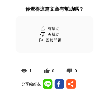
你覺得這篇文章有幫助嗎？
有幫助
沒幫助
回報問題
1
0
0
分享給好友