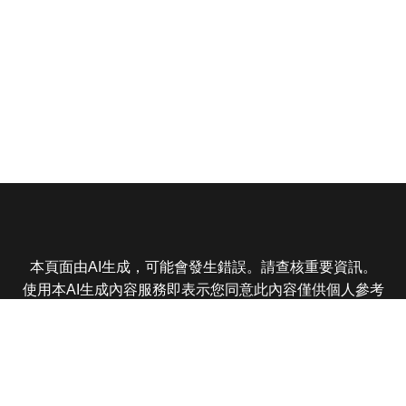
本頁面由AI生成，可能會發生錯誤。請查核重要資訊。
使用本AI生成內容服務即表示您同意此內容僅供個人參考
非商業用途，任何轉載分享皆不得違反法律或侵犯智慧財
產權，且您了解輸出內容可能不準確，所有爭議東森娛樂
保有最終解釋權