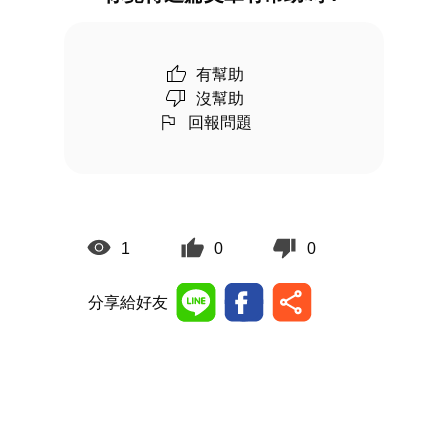
有幫助
沒幫助
回報問題
1
0
0
分享給好友