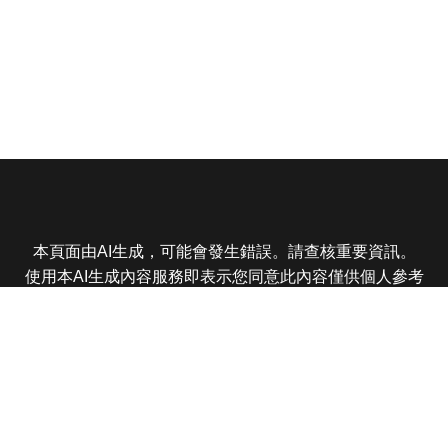
本頁面由AI生成，可能會發生錯誤。請查核重要資訊。
使用本AI生成內容服務即表示您同意此內容僅供個人參考
非商業用途，任何轉載分享皆不得違反法律或侵犯智慧財
產權，且您了解輸出內容可能不準確，所有爭議東森娛樂
保有最終解釋權
東森電視 版權所有 © 2025 EBC All Rights Reserved.
|
隱
私權政策