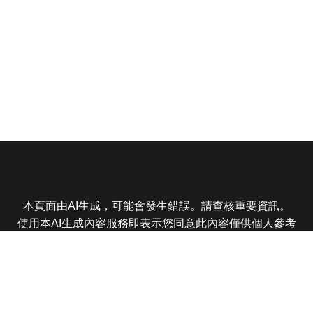
本頁面由AI生成，可能會發生錯誤。請查核重要資訊。
使用本AI生成內容服務即表示您同意此內容僅供個人參考
非商業用途，任何轉載分享皆不得違反法律或侵犯智慧財
產權，且您了解輸出內容可能不準確，所有爭議東森娛樂
保有最終解釋權