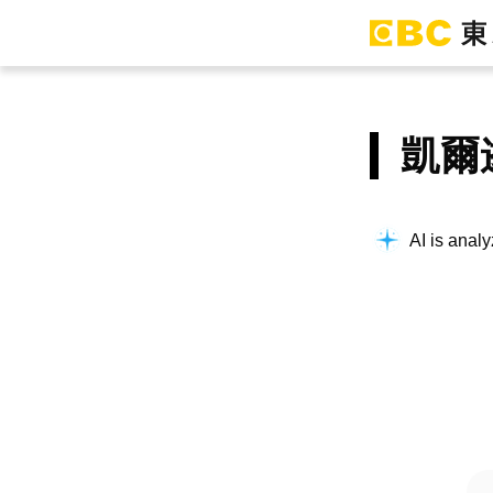
凱爾
AI is analy