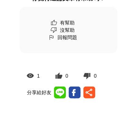
有幫助
沒幫助
回報問題
1
0
0
分享給好友