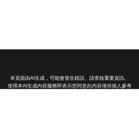
本頁面由AI生成，可能會發生錯誤。請查核重要資訊。
使用本AI生成內容服務即表示您同意此內容僅供個人參考
非商業用途，任何轉載分享皆不得違反法律或侵犯智慧財
產權，且您了解輸出內容可能不準確，所有爭議東森娛樂
保有最終解釋權
東森電視 版權所有 © 2025 EBC All Rights Reserved.
|
隱
私權政策